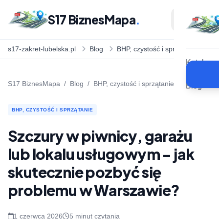
S17 BiznesMapa
.
s17-zakret-lubelska.pl
Blog
BHP, czystość i sprzątanie
Katalog
S17 BiznesMapa
/
Blog
/
BHP, czystość i sprzątanie
Blog
BHP, CZYSTOŚĆ I SPRZĄTANIE
Szczury w piwnicy, garażu
lub lokalu usługowym - jak
skutecznie pozbyć się
problemu w Warszawie?
1 czerwca 2026
5 minut czytania