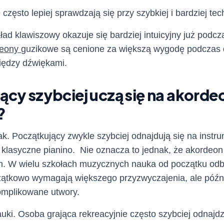
często lepiej sprawdzają się przy szybkiej i bardziej tec
ład klawiszowy okazuje się bardziej intuicyjny już podc
deony
guzikowe są cenione za większą wygodę podczas 
iędzy dźwiękami.
ący szybciej uczą się na akorde
?
k. Początkujący zwykle szybciej odnajdują się na instr
klasyczne pianino. Nie oznacza to jednak, że akordeon
h. W wielu szkołach muzycznych nauka od początku odb
ątkowo wymagają większego przyzwyczajenia, ale późni
omplikowane utwory.
uki. Osoba grająca rekreacyjnie często szybciej odnajdz