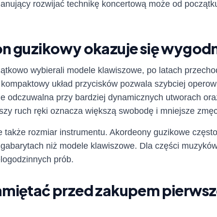
planujący rozwijać technikę koncertową może od początk
n guzikowy okazuje się wygodn
ątkowo wybierali modele klawiszowe, po latach przecho
ej kompaktowy układ przycisków pozwala szybciej operow
nie odczuwalna przy bardziej dynamicznych utworach ora
zy ruch ręki oznacza większą swobodę i mniejsze zmęc
e także rozmiar instrumentu. Akordeony guzikowe często
 gabarytach niż modele klawiszowe. Dla części muzykó
elogodzinnych prób.
amiętać przed zakupem pierws