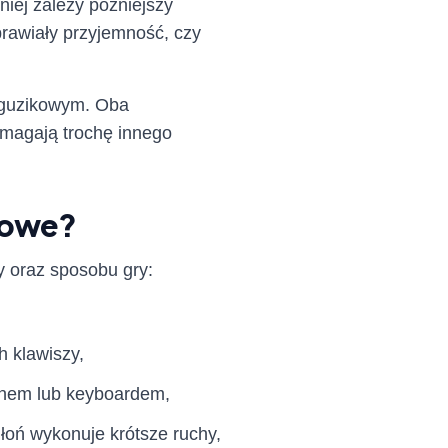
iej zależy późniejszy
prawiały przyjemność, czy
 guzikowym. Oba
ymagają trochę innego
ikowe?
 oraz sposobu gry:
h klawiszy,
ianem lub keyboardem,
dłoń wykonuje krótsze ruchy,