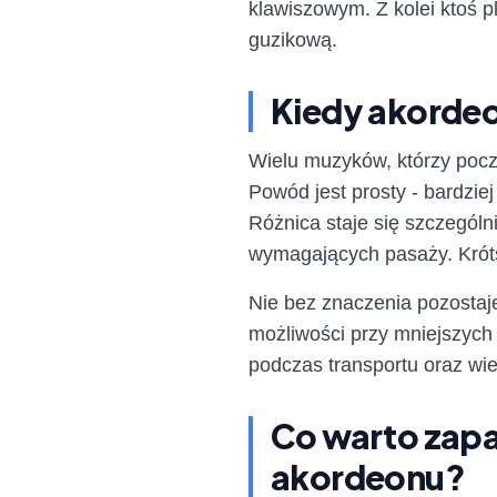
klawiszowym. Z kolei ktoś 
guzikową.
Kiedy akordeo
Wielu muzyków, którzy pocz
Powód jest prosty - bardzi
Różnica staje się szczegól
wymagających pasaży. Króts
Nie bez znaczenia pozostaj
możliwości przy mniejszych
podczas transportu oraz wi
Co warto zap
akordeonu?