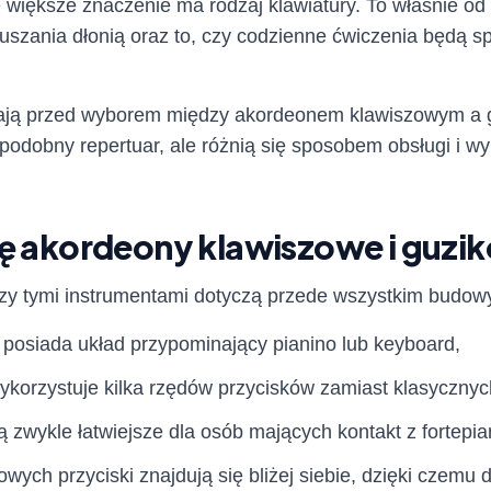
iększe znaczenie ma rodzaj klawiatury. To właśnie od n
uszania dłonią oraz to, czy codzienne ćwiczenia będą s
stają przed wyborem między akordeonem klawiszowym a
podobny repertuar, ale różnią się sposobem obsługi i w
ię akordeony klawiszowe i guz
zy tymi instrumentami dotyczą przede wszystkim budowy
posiada układ przypominający pianino lub keyboard,
korzystuje kilka rzędów przycisków zamiast klasycznyc
 zwykle łatwiejsze dla osób mających kontakt z fortep
ych przyciski znajdują się bliżej siebie, dzięki czemu 