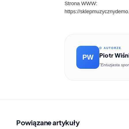
Strona WWW:
https://sklepmuzycznydemo.
O AUTORZE
Piotr Wiś
PW
"Entuzjasta spor
Powiązane artykuły