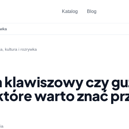
Katalog
Blog
ywka
a, kultura i rozrywka
 klawiszowy czy g
które warto znać pr
ia