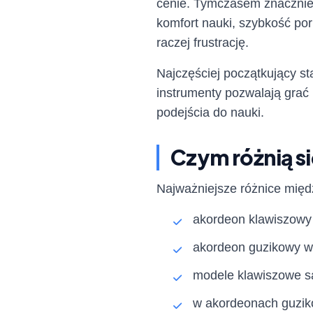
cenie. Tymczasem znacznie w
komfort nauki, szybkość por
raczej frustrację.
Najczęściej początkujący 
instrumenty pozwalają grać 
podejścia do nauki.
Czym różnią s
Najważniejsze różnice międ
akordeon klawiszowy 
akordeon guzikowy wy
modele klawiszowe są
w akordeonach guzikow