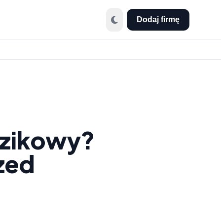
Dodaj firmę
uzikowy?
zed