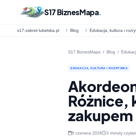
S17 BiznesMapa
.
s17-zakret-lubelska.pl
Blog
Edukacja, kultura i rozr
S17 BiznesMapa
/
Blog
/
Edukacj
EDUKACJA, KULTURA I ROZRYWKA
Akordeon
Różnice, 
zakupem
8 czerwca 2026
3 minuty czytan