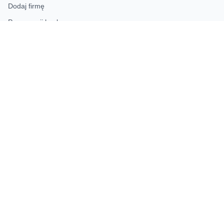
Dodaj firmę
Przypomnij hasło
Blog
Kontakt
Mapa strony
INFORMACJE
Polityka prywatności
KONTAKT
Dodaj swoją firmę