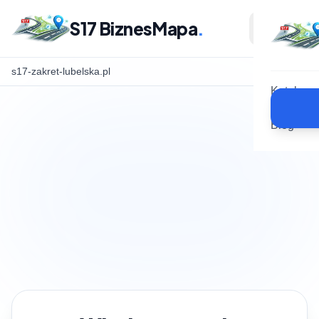
S17 BiznesMapa
.
s17-zakret-lubelska.pl
Katalog
Blog